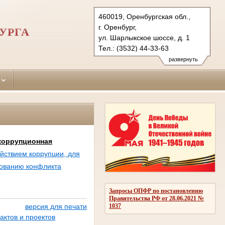
460019, Оренбургская обл.,
г. Оренбург,
УРГА
ул. Шарлыкское шоссе, д. 1
Тел.: (3532) 44-33-63
44-30-98 (ф.)
развернуть
dzerzhinsky.orb@sudrf.ru
икоррупционная
йствием коррупции, для
рованию конфликта
Запросы ОПФР по постановлению
Правительства РФ от 28.06.2021 №
1037
версия для печати
ктов и проектов