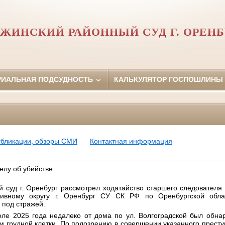
РЖИНСКИЙ РАЙОННЫЙ СУД Г. ОРЕНБ
РИАЛЬНАЯ ПОДСУДНОСТЬ
КАЛЬКУЛЯТОР ГОСПОШЛИНЫ
убликации, обзоры СМИ
Контактная информация
елу об убийстве
 суд г. Оренбург рассмотрел ходатайство с
таршего следователя 
тивному округу г. Оренбург СУ СК РФ по Оренбургской обла
 под стражей.
юле 2025 года недалеко от дома по ул. Волгоградской был обна
 грудной клетки. По подозрению в совершении указанного прест