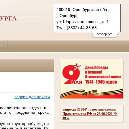
460019, Оренбургская обл.,
г. Оренбург,
УРГА
ул. Шарлыкское шоссе, д. 1
Тел.: (3532) 44-33-63
44-30-98 (ф.)
развернуть
dzerzhinsky.orb@sudrf.ru
версия для печати
следственного отдела по
Запросы ОПФР по постановлению
сти о продлении срока
Правительства РФ от 28.06.2021 №
1037
ружен труп оренбуржца с
упления был задержан 32-