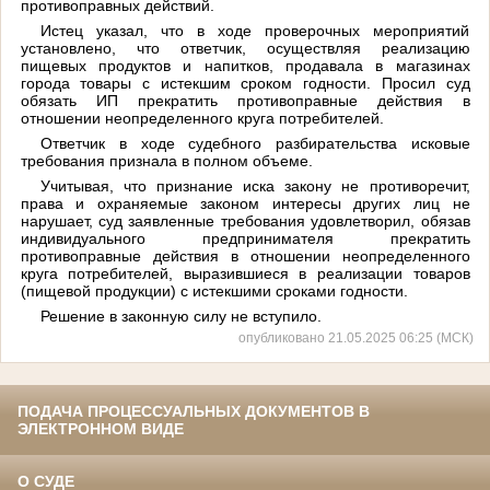
противоправных действий.
Истец указал, что в ходе проверочных мероприятий
установлено, что ответчик,
осуществляя реализацию
пищевых продуктов и напитков, продавала в магазинах
города товары с истекшим сроком годности. Просил суд
обязать ИП прекратить противоправные действия в
отношении неопределенного круга потребителей.
Ответчик
в ходе судебного разбирательства
исковые
требования признала в полном объеме.
Учитывая, что признание иска закону не противоречит,
права и охраняемые законом интересы других лиц не
нарушает, суд заявленные требования
удовлетворил, обязав
индивидуального предпринимателя прекратить
противоправные действия в отношении неопределенного
круга потребителей, выразившиеся в реализации товаров
(пищевой продукции) с истекшими сроками годности.
Решение в законную силу не вступило.
опубликовано 21.05.2025 06:25 (МСК)
ПОДАЧА ПРОЦЕССУАЛЬНЫХ ДОКУМЕНТОВ В
ЭЛЕКТРОННОМ ВИДЕ
О СУДЕ