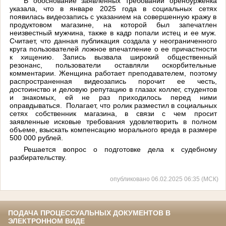
В обоснование заявленных требований оренбурженка
указала, что в январе 2025 года в социальных сетях
появилась видеозапись с указанием на совершенную кражу в
продуктовом магазине, на которой был запечатлен
неизвестный мужчина, также в кадр попали истец и ее муж.
Считает, что данная публикация создала у неограниченного
круга пользователей ложное впечатление о ее причастности
к хищению. Запись вызвала широкий общественный
резонанс, пользователи оставляли оскорбительные
комментарии. Женщина работает преподавателем, поэтому
распространенная видеозапись порочит ее честь,
достоинство и деловую репутацию в глазах коллег, студентов
и знакомых, ей не раз приходилось перед ними
оправдываться. Полагает, что ролик разместил в социальных
сетях собственник магазина, в связи с чем просит
заявленные исковые требования удовлетворить в полном
объеме, взыскать компенсацию морального вреда в размере
500 000 рублей.
Решается вопрос о подготовке дела к судебному
разбирательству.
опубликовано 06.02.2025 06:35 (МСК)
ПОДАЧА ПРОЦЕССУАЛЬНЫХ ДОКУМЕНТОВ В
ЭЛЕКТРОННОМ ВИДЕ