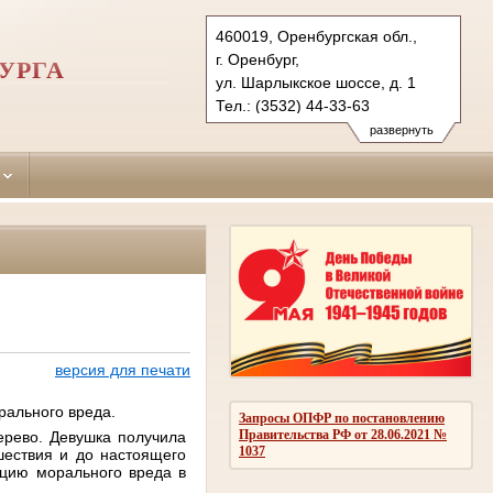
460019, Оренбургская обл.,
г. Оренбург,
УРГА
ул. Шарлыкское шоссе, д. 1
Тел.: (3532) 44-33-63
44-30-98 (ф.)
развернуть
dzerzhinsky.orb@sudrf.ru
версия для печати
рального вреда.
Запросы ОПФР по постановлению
Правительства РФ от 28.06.2021 №
рево. Девушка получила
1037
шествия и до настоящего
ацию морального вреда в