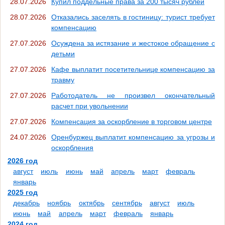
28.07.2026
Купил поддельные права за 200 тысяч рублей
28.07.2026
Отказались заселять в гостиницу: турист требует
компенсацию
27.07.2026
Осуждена за истязание и жестокое обращение с
детьми
27.07.2026
Кафе выплатит посетительнице компенсацию за
травму
27.07.2026
Работодатель не произвел окончательный
расчет при увольнении
27.07.2026
Компенсация за оскорбление в торговом центре
24.07.2026
Оренбуржец выплатит компенсацию за угрозы и
оскорбления
2026 год
август
июль
июнь
май
апрель
март
февраль
январь
2025 год
декабрь
ноябрь
октябрь
сентябрь
август
июль
июнь
май
апрель
март
февраль
январь
2024 год